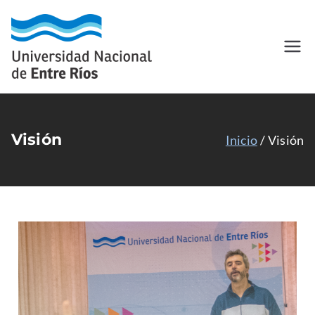
Universidad
Universidad Nacional de Entre
Ríos - Carreras - Cursos -
Nacional de
Posgrados
Entre Ríos
Visión
Inicio
Visión