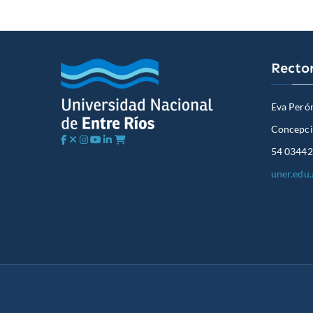
Recto
Eva Peró
Concepció
54 03442
uner.edu.