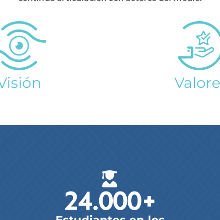
Visión
Valore
24.000
+