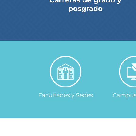
Carreras de grado y
posgrado
Facultades y Sedes
Campus 