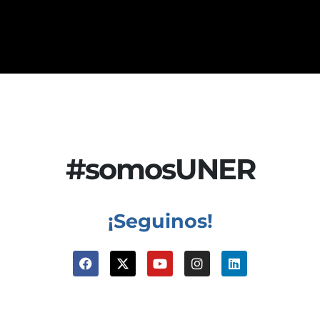
#somosUNER
¡Seguinos!