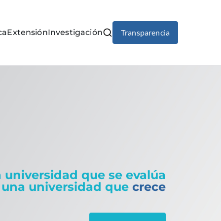
ca
Extensión
Investigación
Transparencia
s
 universidad que se evalúa
 una universidad que
crece