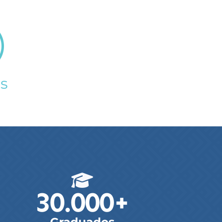
s
30.000
+