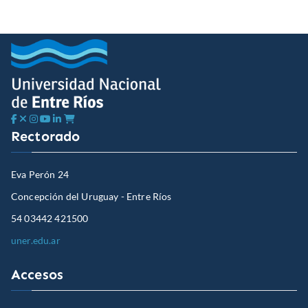
r
c
h
f
o
r
:
Rectorado
Eva Perón 24
Concepción del Uruguay - Entre Ríos
54 03442 421500
uner.edu.ar
Accesos