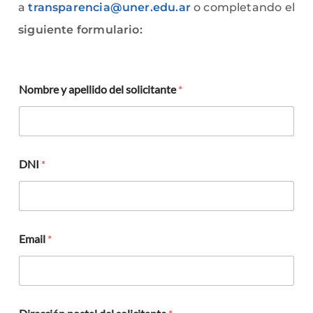
a
transparencia@uner.edu.ar
o completando el
siguiente formulario:
D
Nombre y apellido del solicitante
*
N
I
*
s
o
l
DNI
*
i
c
i
t
a
n
Email
*
t
e